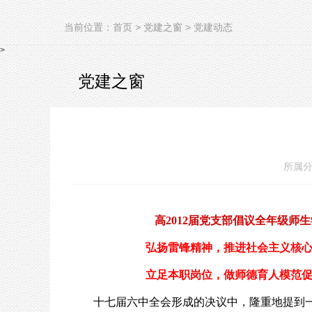
当前位置：
首页
>
党建之窗
>
党建动态
>
党建之窗
所属分
高
2012
届党支部
倡议全
年级师生
弘扬雷锋精神，推进社会主义核心
立足本职岗位，做师德
育人模范
十七届六中全会形成的决议中，隆重地提到