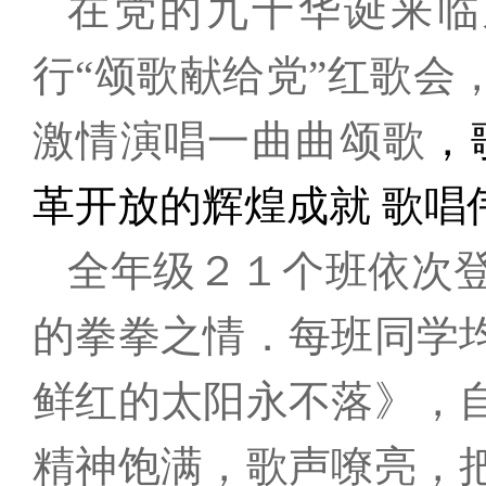
在党的九十华诞来临
行“颂歌献给党”红歌会
激情演唱一曲
曲
颂歌
，
革开放的辉煌成就 歌唱
全年级２１个班依次
的拳拳之情．每班同学
鲜红的太阳永不落》，
精神饱满，歌声嘹亮，