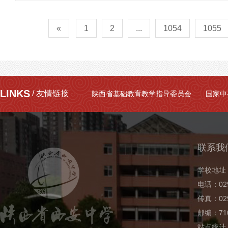
«
1
2
...
1054
1055
LINKS
/ 友情链接
陕西省基础教育教学指导委员会
国家中
联系我
学校地址
电话：029
传真：029
邮编：710
站点统计