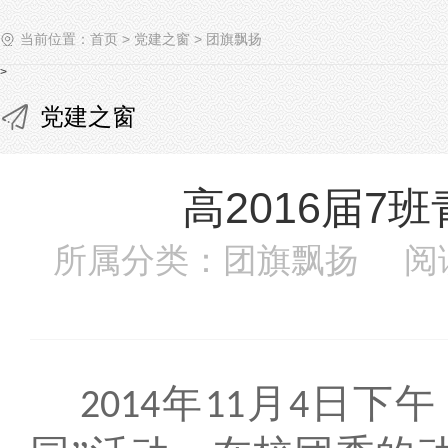
当前位置：
首页
>
党建之窗
>
团旗飘扬
>
党建之窗
高2016届7
所属分类：团旗飘扬 阅
年
月
日下午
2014
11
4