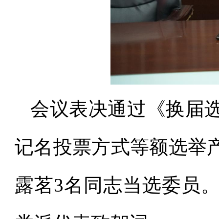
会议表决通过《换届
记名投票方式等额选举
露茗3名同志当选委员