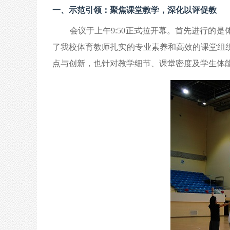
一、示范引领：聚焦课堂教学，深化以评促教
会议于上午9:50正式拉开幕。首先进行的
了我校体育教师扎实的专业素养和高效的课堂组
点与创新，也针对教学细节、课堂密度及学生体能