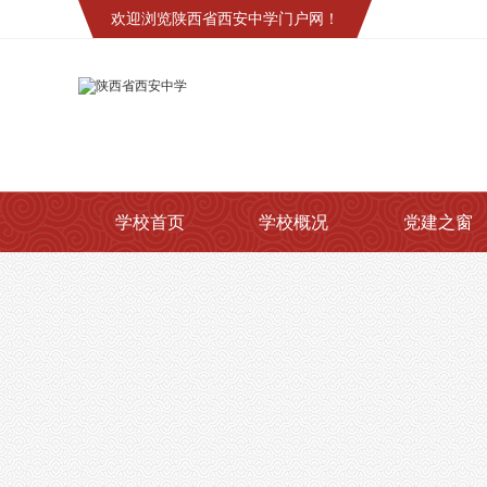
欢迎浏览陕西省西安中学门户网！
学校首页
学校概况
党建之窗