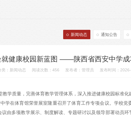
新闻动态
通知公告
就健康校园新蓝图 ——陕西省西安中学
分类：新闻动态 阅读次数：456 发布者：管理员 发布时间：2026-07
堂教学质量，完善体育教学管理体系，深入推进健康校园标准化
西安中学在体育馆荣誉展室隆重召开了体育工作专项会议。学校党
会议由多项教学展示、制度解读、专题研讨以及领导部署动员环