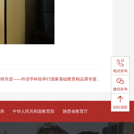

电话咨询
研共进——外语学科组举行国家基础教育精品课专题教研会

微信咨询

回到顶部
局
中华人民共和国教育部
陕西省教育厅